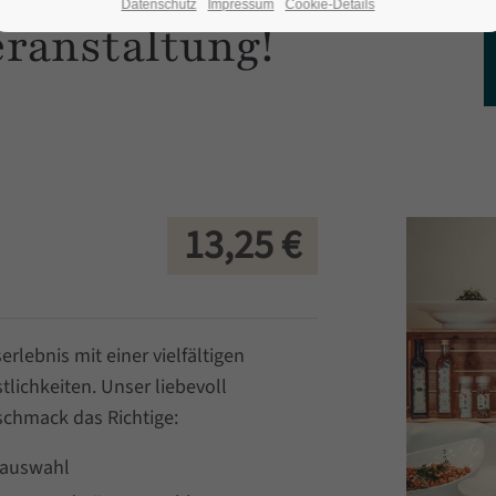
Datenschutz
Impressum
Cookie-Details
eranstaltung!
13,25
€
erlebnis mit einer vielfältigen
lichkeiten. Unser liebevoll
schmack das Richtige:
tauswahl