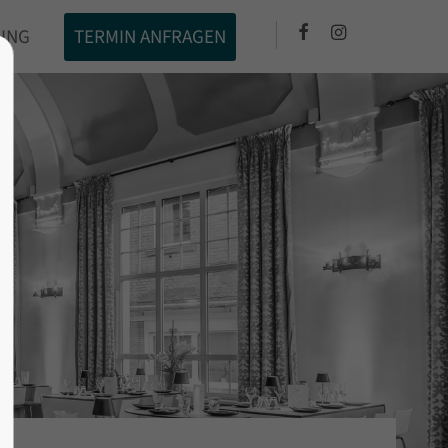
RING
TERMIN ANFRAGEN
About us
Lorem ipsum dolor sit amet,
0
consectetuer adipiscing elit.
Aenean commodo ligula eget dolor.
Aenean massa. Cum sociis natoque
penatibus et magnis dis parturient
montes, nascetur ridiculus mus.
Donec quam felis, ultricies nec.