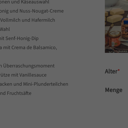
tionen und Käseauswahl
Honig und Nuss-Nougat-Creme
 Vollmilch und Hafermilch
 Wahl
mit Senf-Honig-Dip
a mit Crema de Balsamico,
 ein Überraschungsmoment
Alter
*
rütze mit Vanillesauce
backen und Mini-Plunderteilchen
Menge
und Fruchtsäfte