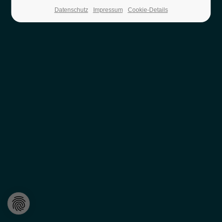
Lorem ipsum dolor sit amet:
Datenschutz
Impressum
Cookie-Details
24h
/ 365days
We offer support for our customers
Mon - Fri 8:00am - 5:00pm
(GMT +1)
Get in touch
Cybersteel Inc.
376-293 City Road, Suite 600
San Francisco, CA 94102
Have any questions?